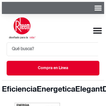
Compra en Linea
EficienciaEnergeticaElegantD