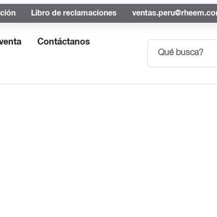
ación
Libro de reclamaciones
ventas.peru@rheem.c
venta
Contáctanos