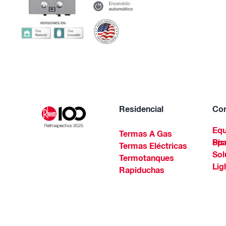
Residencial
Com
Equ
Termas A Gas
Piscinas Residenciales Y 
Termas Eléctricas
Sol
Termotanques
Lig
Rapiduchas