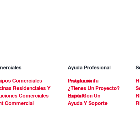
erciales
Ayuda Profesional
S
ipos Comerciales
Programa Tu Instalación
H
Spa
¿Tienes Un Proyecto?
S
uciones Comerciales
Habla Con Un Experto
R
ht Commercial
Ayuda Y Soporte
R