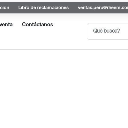
ación
Libro de reclamaciones
ventas.peru@rheem.c
venta
Contáctanos