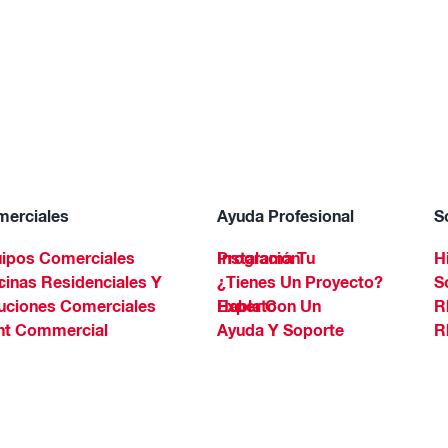
erciales
Ayuda Profesional
S
ipos Comerciales
Programa Tu Instalación
H
Spa
¿Tienes Un Proyecto?
S
uciones Comerciales
Habla Con Un Experto
R
ht Commercial
Ayuda Y Soporte
R