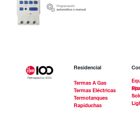
Residencial
Com
Equ
Termas A Gas
Piscinas Residenciales Y 
Termas Eléctricas
Sol
Termotanques
Lig
Rapiduchas