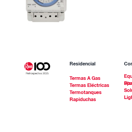
Residencial
Com
Equ
Termas A Gas
Piscinas Residenciales Y 
Termas Eléctricas
Sol
Termotanques
Lig
Rapiduchas