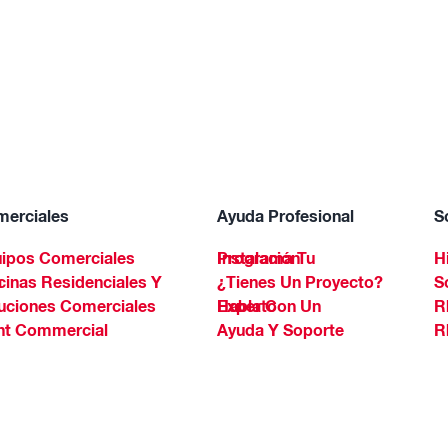
erciales
Ayuda Profesional
S
ipos Comerciales
Programa Tu Instalación
H
Spa
¿Tienes Un Proyecto?
S
uciones Comerciales
Habla Con Un Experto
R
ht Commercial
Ayuda Y Soporte
R