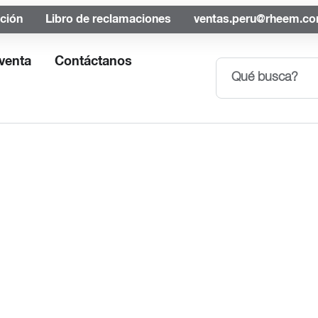
ación
Libro de reclamaciones
ventas.peru@rheem.c
venta
Contáctanos