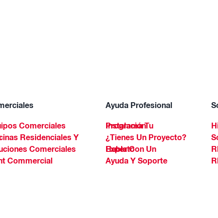
erciales
Ayuda Profesional
S
ipos Comerciales
Programa Tu Instalación
H
Spa
¿Tienes Un Proyecto?
S
uciones Comerciales
Habla Con Un Experto
R
ht Commercial
Ayuda Y Soporte
R