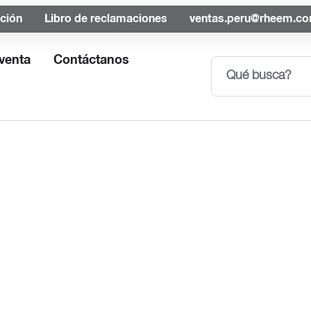
ación
Libro de reclamaciones
ventas.peru@rheem.c
venta
Contáctanos