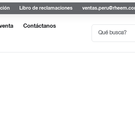
ación
Libro de reclamaciones
ventas.peru@rheem.c
venta
Contáctanos