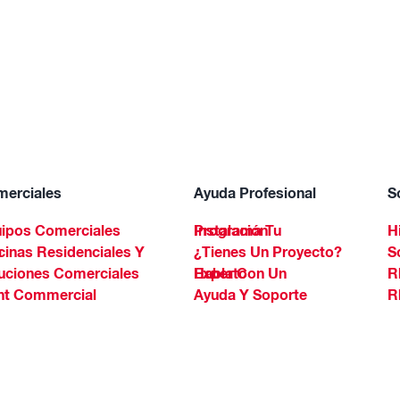
erciales
Ayuda Profesional
S
ipos Comerciales
Programa Tu Instalación
H
Spa
¿Tienes Un Proyecto?
S
uciones Comerciales
Habla Con Un Experto
R
ht Commercial
Ayuda Y Soporte
R