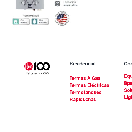
Residencial
Com
Equ
Termas A Gas
Piscinas Residenciales Y 
Termas Eléctricas
Sol
Termotanques
Lig
Rapiduchas