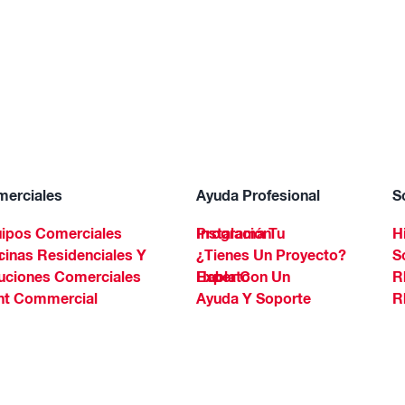
erciales
Ayuda Profesional
S
ipos Comerciales
Programa Tu Instalación
H
Spa
¿Tienes Un Proyecto?
S
uciones Comerciales
Habla Con Un Experto
R
ht Commercial
Ayuda Y Soporte
R