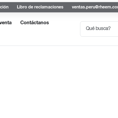
ación
Libro de reclamaciones
ventas.peru@rheem.c
venta
Contáctanos