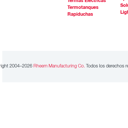
Termas Eléctricas
Sol
Termotanques
Lig
Rapiduchas
right 2004–2026
Rheem Manufacturing Co.
Todos los derechos r