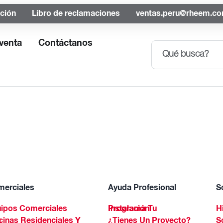
ación
Libro de reclamaciones
ventas.peru@rheem.c
venta
Contáctanos
erciales
Ayuda Profesional
S
ipos Comerciales
Programa Tu Instalación
H
Spa
¿Tienes Un Proyecto?
S