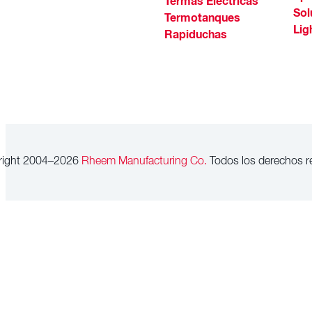
Termas Eléctricas
Sol
Termotanques
Lig
Rapiduchas
right 2004–2026
Rheem Manufacturing Co.
Todos los derechos r