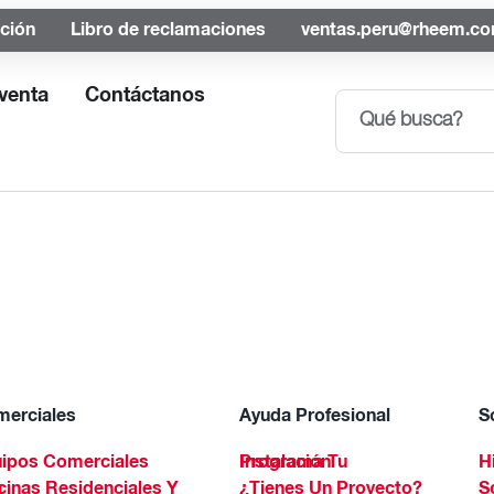
ación
Libro de reclamaciones
ventas.peru@rheem.c
venta
Contáctanos
erciales
Ayuda Profesional
S
ipos Comerciales
Programa Tu Instalación
H
Spa
¿Tienes Un Proyecto?
S