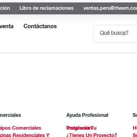
ación
Libro de reclamaciones
ventas.peru@rheem.c
venta
Contáctanos
erciales
Ayuda Profesional
S
ipos Comerciales
Programa Tu Instalación
H
Spa
¿Tienes Un Proyecto?
S