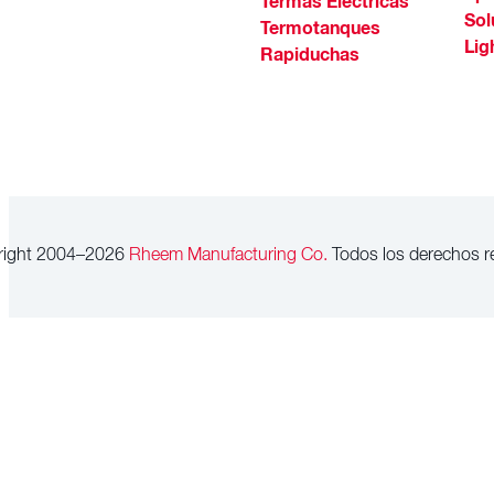
Termas Eléctricas
Sol
Termotanques
Lig
Rapiduchas
right 2004–2026
Rheem Manufacturing Co.
Todos los derechos r