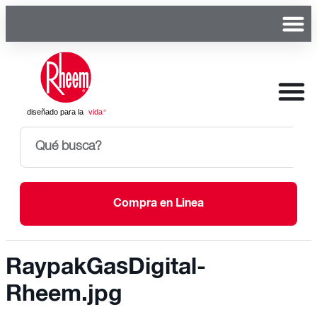
Compra en Linea
RaypakGasDigital-
Rheem.jpg