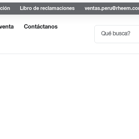
ación
Libro de reclamaciones
ventas.peru@rheem.c
venta
Contáctanos