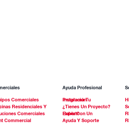
erciales
Ayuda Profesional
S
ipos Comerciales
Programa Tu Instalación
H
Spa
¿Tienes Un Proyecto?
S
uciones Comerciales
Habla Con Un Experto
R
ht Commercial
Ayuda Y Soporte
R