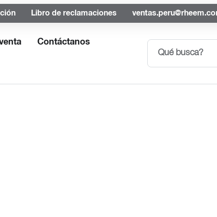
ación
Libro de reclamaciones
ventas.peru@rheem.c
venta
Contáctanos