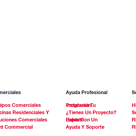
erciales
Ayuda Profesional
S
ipos Comerciales
Programa Tu Instalación
H
Spa
¿Tienes Un Proyecto?
S
uciones Comerciales
Habla Con Un Experto
R
ht Commercial
Ayuda Y Soporte
R