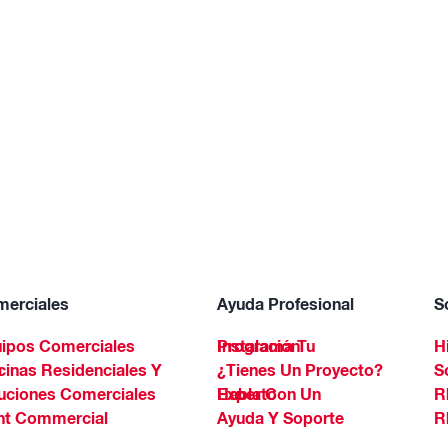
erciales
Ayuda Profesional
S
ipos Comerciales
Programa Tu Instalación
H
Spa
¿Tienes Un Proyecto?
S
uciones Comerciales
Habla Con Un Experto
R
ht Commercial
Ayuda Y Soporte
R