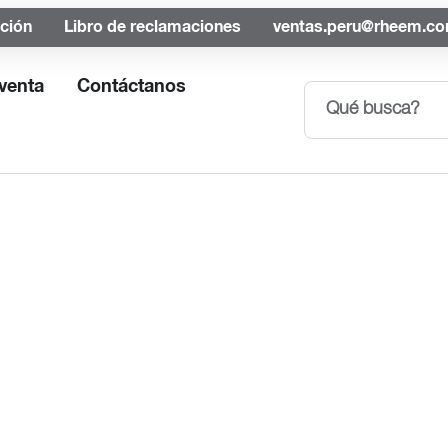
ación
Libro de reclamaciones
ventas.peru@rheem.c
venta
Contáctanos