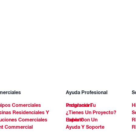
erciales
Ayuda Profesional
S
ipos Comerciales
Programa Tu Instalación
H
Spa
¿Tienes Un Proyecto?
S
uciones Comerciales
Habla Con Un Experto
R
ht Commercial
Ayuda Y Soporte
R