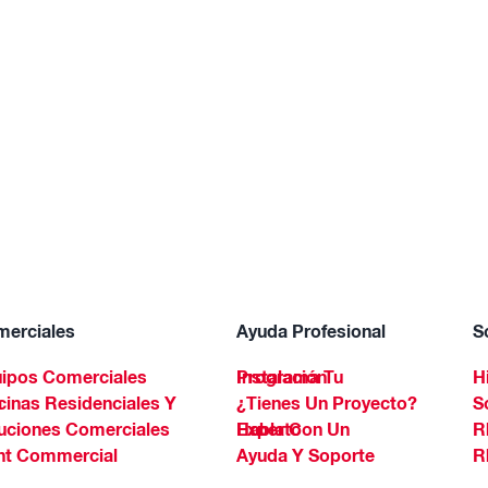
erciales
Ayuda Profesional
S
ipos Comerciales
Programa Tu Instalación
H
Spa
¿Tienes Un Proyecto?
S
uciones Comerciales
Habla Con Un Experto
R
ht Commercial
Ayuda Y Soporte
R