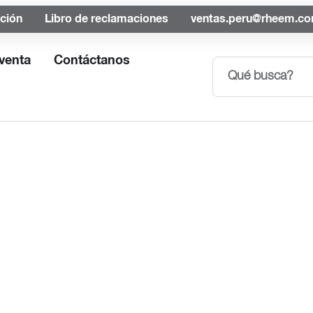
ación
Libro de reclamaciones
ventas.peru@rheem.c
venta
Contáctanos