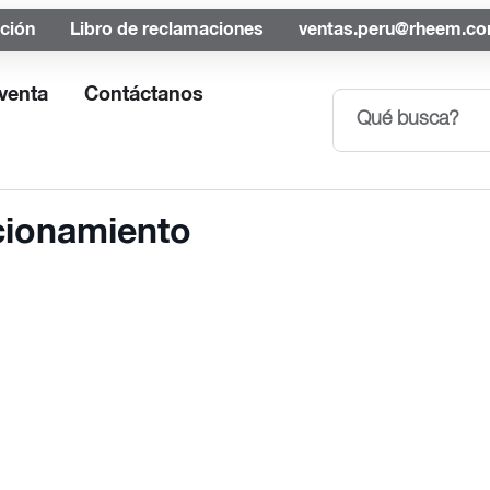
ación
Libro de reclamaciones
ventas.peru@rheem.c
venta
Contáctanos
ncionamiento