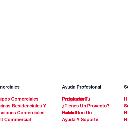
erciales
Ayuda Profesional
S
ipos Comerciales
Programa Tu Instalación
H
Spa
¿Tienes Un Proyecto?
S
uciones Comerciales
Habla Con Un Experto
R
ht Commercial
Ayuda Y Soporte
R