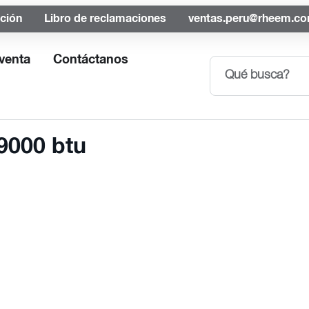
ación
Libro de reclamaciones
ventas.peru@rheem.c
venta
Contáctanos
 9000 btu