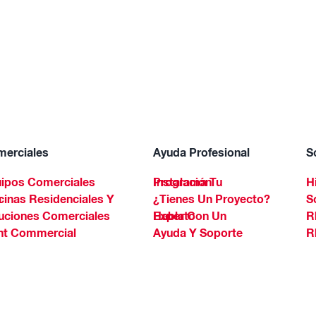
erciales
Ayuda Profesional
S
ipos Comerciales
Programa Tu Instalación
H
Spa
¿Tienes Un Proyecto?
S
uciones Comerciales
Habla Con Un Experto
R
ht Commercial
Ayuda Y Soporte
R