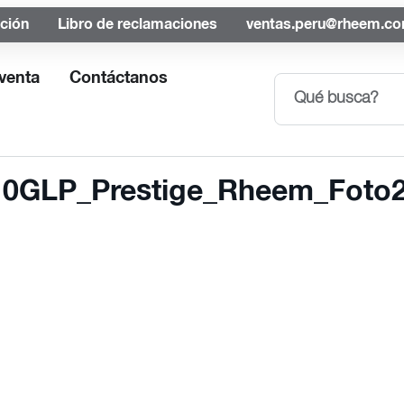
ación
Libro de reclamaciones
ventas.peru@rheem.c
venta
Contáctanos
0GLP_Prestige_Rheem_Foto