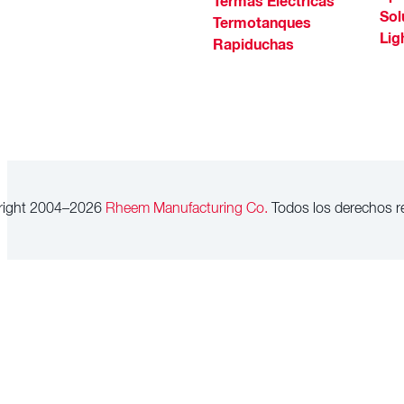
Termas Eléctricas
Sol
Termotanques
Lig
Rapiduchas
right 2004–2026
Rheem Manufacturing Co.
Todos los derechos r