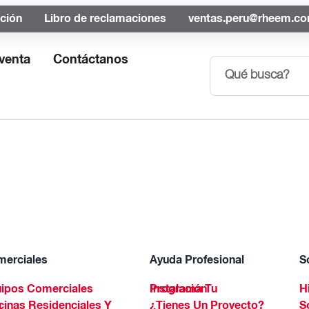
ación
Libro de reclamaciones
ventas.peru@rheem.c
venta
Contáctanos
erciales
Ayuda Profesional
S
ipos Comerciales
Programa Tu Instalación
H
Spa
¿Tienes Un Proyecto?
S