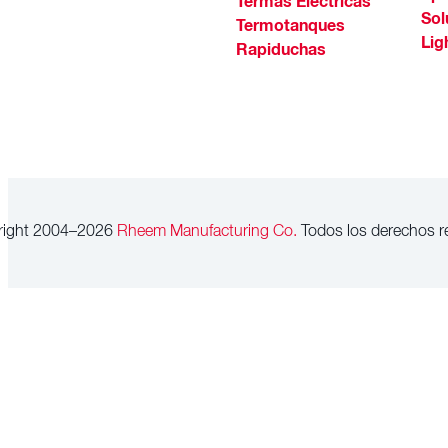
Termas Eléctricas
Sol
Termotanques
Lig
Rapiduchas
right 2004–2026
Rheem Manufacturing Co.
Todos los derechos r