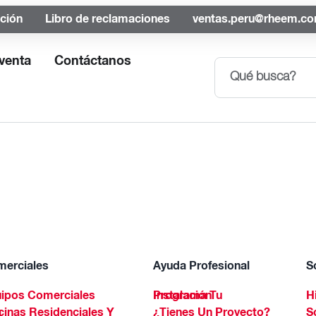
ación
Libro de reclamaciones
ventas.peru@rheem.c
venta
Contáctanos
erciales
Ayuda Profesional
S
ipos Comerciales
Programa Tu Instalación
H
Spa
¿Tienes Un Proyecto?
S