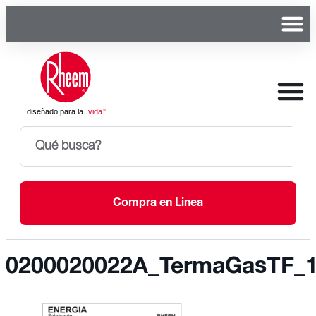
Compra en Linea
0200020022A_TermaGasTF_1