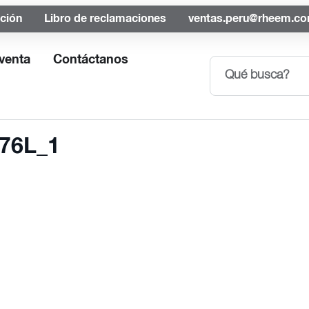
ación
Libro de reclamaciones
ventas.peru@rheem.c
venta
Contáctanos
76L_1