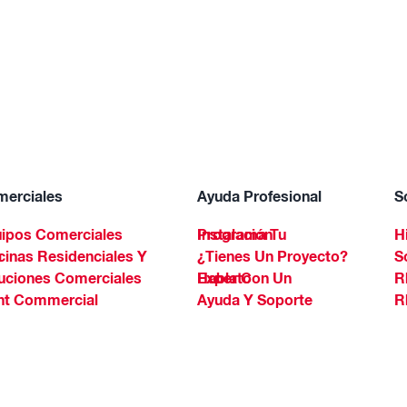
erciales
Ayuda Profesional
S
ipos Comerciales
Programa Tu Instalación
H
Spa
¿Tienes Un Proyecto?
S
uciones Comerciales
Habla Con Un Experto
R
ht Commercial
Ayuda Y Soporte
R