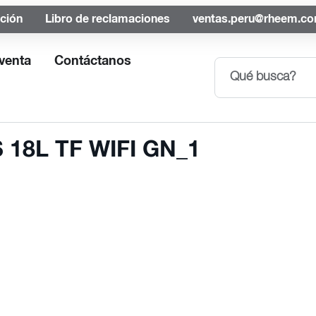
ación
Libro de reclamaciones
ventas.peru@rheem.c
venta
Contáctanos
8L TF WIFI GN_1