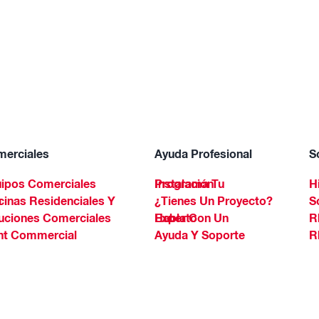
erciales
Ayuda Profesional
S
ipos Comerciales
Programa Tu Instalación
H
Spa
¿Tienes Un Proyecto?
S
uciones Comerciales
Habla Con Un Experto
R
ht Commercial
Ayuda Y Soporte
R