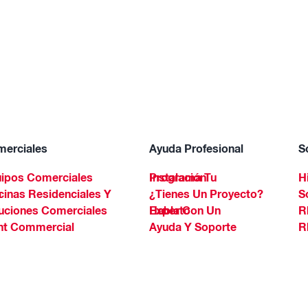
erciales
Ayuda Profesional
S
ipos Comerciales
Programa Tu Instalación
H
Spa
¿Tienes Un Proyecto?
S
uciones Comerciales
Habla Con Un Experto
R
ht Commercial
Ayuda Y Soporte
R