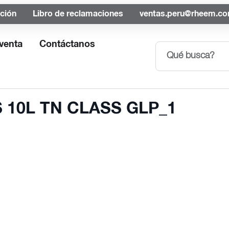
ación
Libro de reclamaciones
ventas.peru@rheem.c
venta
Contáctanos
10L TN CLASS GLP_1