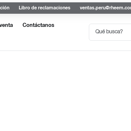
ación
Libro de reclamaciones
ventas.peru@rheem.c
venta
Contáctanos