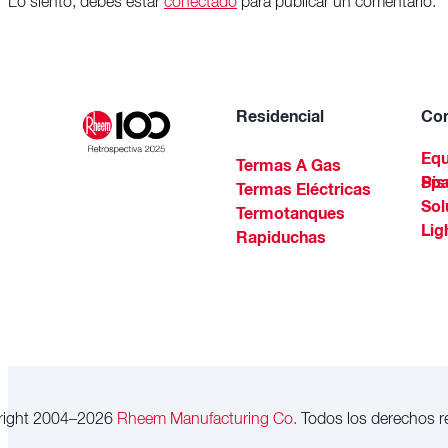
Lo siento, debes estar
conectado
para publicar un comentario.
Residencial
Com
Equ
Termas A Gas
Piscinas Residenciales Y 
Termas Eléctricas
Sol
Termotanques
Lig
Rapiduchas
right 2004–2026
Rheem Manufacturing Co.
Todos los derechos r