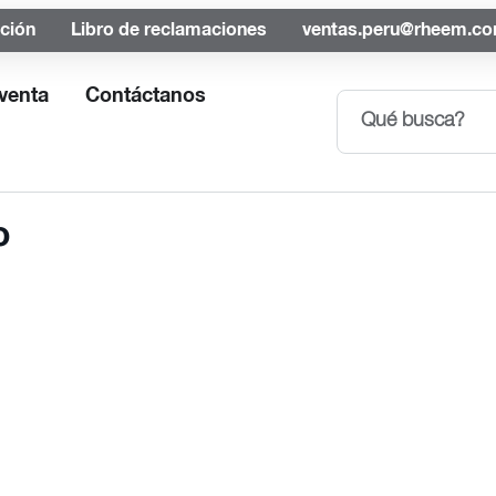
ación
Libro de reclamaciones
ventas.peru@rheem.c
venta
Contáctanos
o