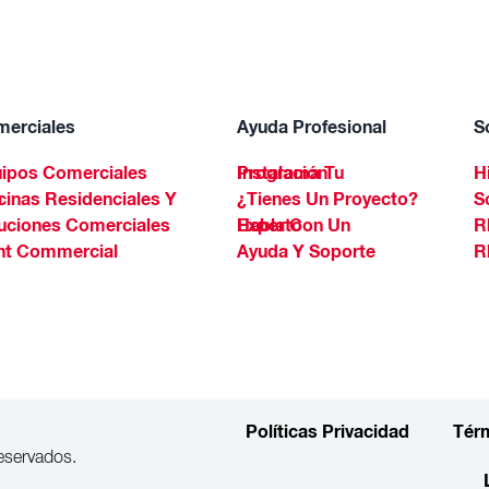
erciales
Ayuda Profesional
S
ipos Comerciales
Programa Tu Instalación
H
Spa
¿Tienes Un Proyecto?
S
uciones Comerciales
Habla Con Un Experto
R
ht Commercial
Ayuda Y Soporte
R
Políticas Privacidad
Tér
eservados.