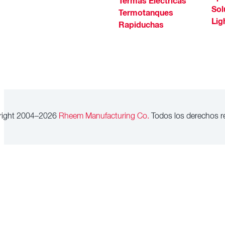
Termas Eléctricas
Sol
Termotanques
Lig
Rapiduchas
right 2004–2026
Rheem Manufacturing Co.
Todos los derechos r