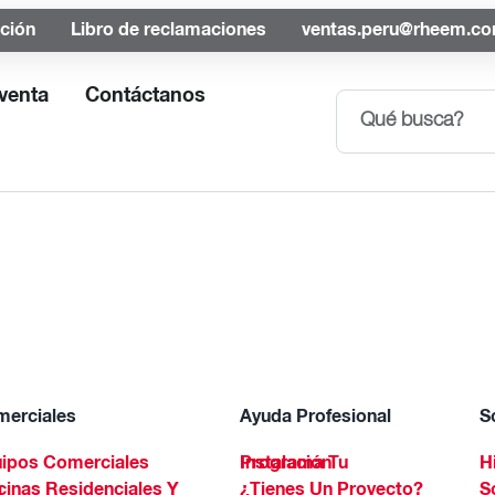
ación
Libro de reclamaciones
ventas.peru@rheem.c
venta
Contáctanos
erciales
Ayuda Profesional
S
ipos Comerciales
Programa Tu Instalación
H
Spa
¿Tienes Un Proyecto?
S