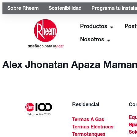
Sobre Rheem
Sostenibilidad
Programa tu instal
Productos
Post
Nosotros
Alex Jhonatan Apaza Maman
Residencial
Com
Equ
Termas A Gas
Piscinas Residenciales Y 
Termas Eléctricas
Sol
Termotanques