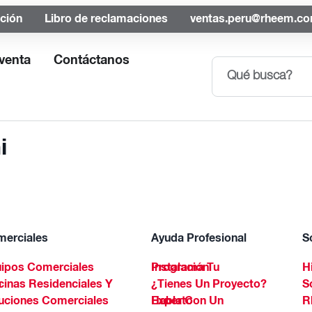
ación
Libro de reclamaciones
ventas.peru@rheem.c
venta
Contáctanos
i
erciales
Ayuda Profesional
S
ipos Comerciales
Programa Tu Instalación
H
Spa
¿Tienes Un Proyecto?
S
uciones Comerciales
Habla Con Un Experto
R