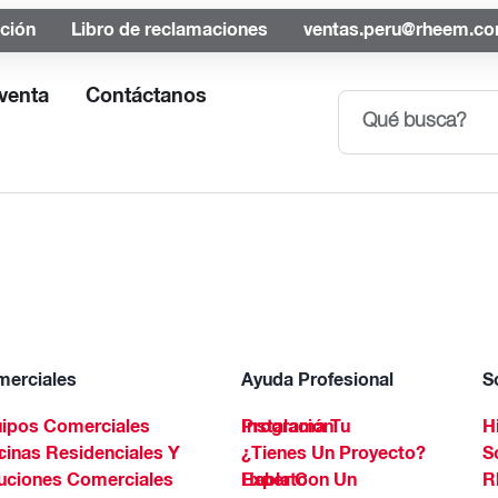
ación
Libro de reclamaciones
ventas.peru@rheem.c
venta
Contáctanos
erciales
Ayuda Profesional
S
ipos Comerciales
Programa Tu Instalación
H
Spa
¿Tienes Un Proyecto?
S
uciones Comerciales
Habla Con Un Experto
R