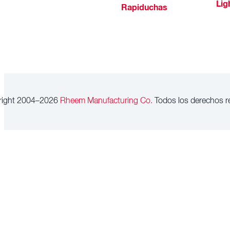
Lig
Rapiduchas
right 2004–2026
Rheem Manufacturing Co.
Todos los derechos r