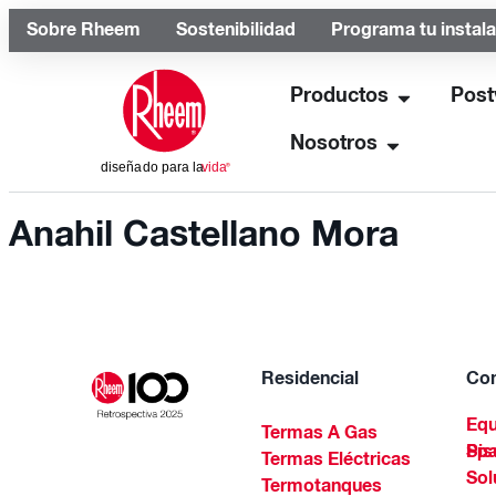
Sobre Rheem
Sostenibilidad
Programa tu instal
Productos
Post
Nosotros
Anahil Castellano Mora
Residencial
Com
Equ
Termas A Gas
Piscinas Residenciales Y 
Termas Eléctricas
Sol
Termotanques