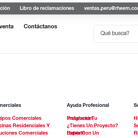
ación
Libro de reclamaciones
ventas.peru@rheem.c
venta
Contáctanos
erciales
Ayuda Profesional
S
ipos Comerciales
Programa Tu Instalación
H
Spa
¿Tienes Un Proyecto?
S
uciones Comerciales
Habla Con Un Experto
R