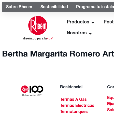
Sobre Rheem
Sostenibilidad
Programa tu instal
Productos
Post
Nosotros
Bertha Margarita Romero Ar
Residencial
Com
Equ
Termas A Gas
Piscinas Residenciales Y 
Termas Eléctricas
Sol
Termotanques