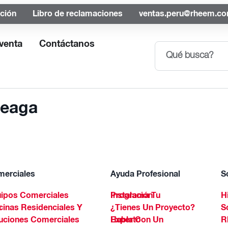
ación
Libro de reclamaciones
ventas.peru@rheem.c
venta
Contáctanos
teaga
erciales
Ayuda Profesional
S
ipos Comerciales
Programa Tu Instalación
H
Spa
¿Tienes Un Proyecto?
S
uciones Comerciales
Habla Con Un Experto
R