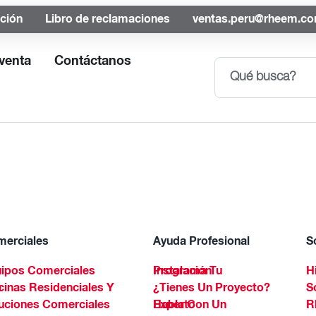
ación
Libro de reclamaciones
ventas.peru@rheem.c
venta
Contáctanos
erciales
Ayuda Profesional
S
ipos Comerciales
Programa Tu Instalación
H
Spa
¿Tienes Un Proyecto?
S
uciones Comerciales
Habla Con Un Experto
R