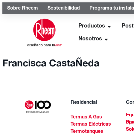
Sobre Rheem
Sostenibilidad
Programa tu instal
Productos
Post
Nosotros
Francisca CastaÑeda
Residencial
Com
Equ
Termas A Gas
Piscinas Residenciales Y 
Termas Eléctricas
Sol
Termotanques