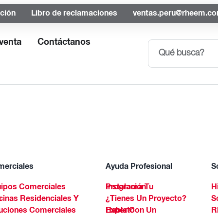
ación
Libro de reclamaciones
ventas.peru@rheem.c
venta
Contáctanos
erciales
Ayuda Profesional
S
ipos Comerciales
Programa Tu Instalación
H
Spa
¿Tienes Un Proyecto?
S
uciones Comerciales
Habla Con Un Experto
R