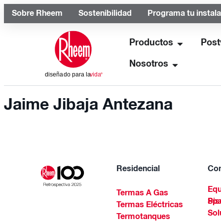
Sobre Rheem
Sostenibilidad
Programa tu instal
Productos
Post
Nosotros
Jaime Jibaja Antezana
Residencial
Com
Equ
Termas A Gas
Piscinas Residenciales Y 
Termas Eléctricas
Sol
Termotanques