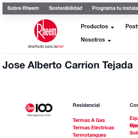
Sobre Rheem
Sostenibilidad
Programa tu instal
Productos
Post
Nosotros
Jose Alberto Carrion Tejada
Residencial
Com
Equ
Termas A Gas
Piscinas Residenciales Y 
Termas Eléctricas
Sol
Termotanques