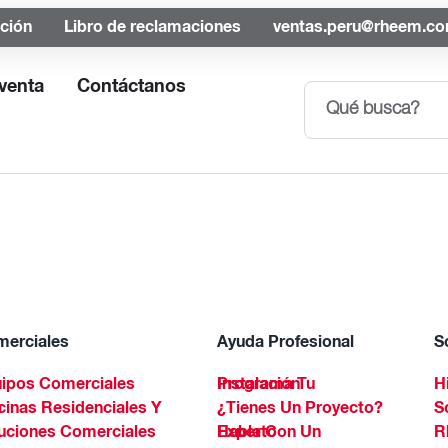
ación
Libro de reclamaciones
ventas.peru@rheem.c
venta
Contáctanos
erciales
Ayuda Profesional
S
ipos Comerciales
Programa Tu Instalación
H
Spa
¿Tienes Un Proyecto?
S
uciones Comerciales
Habla Con Un Experto
R