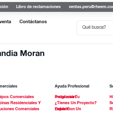
ación
Libro de reclamaciones
ventas.peru@rheem.c
venta
Contáctanos
andia Moran
erciales
Ayuda Profesional
S
ipos Comerciales
Programa Tu Instalación
H
Spa
¿Tienes Un Proyecto?
S
uciones Comerciales
Habla Con Un Experto
R