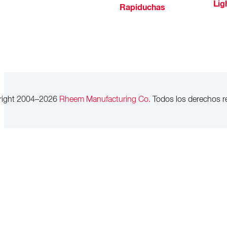
Lig
Rapiduchas
right 2004–2026
Rheem Manufacturing Co.
Todos los derechos r