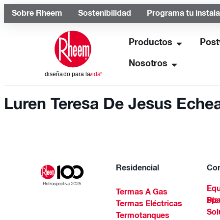
Sobre Rheem
Sostenibilidad
Programa tu instal
Productos
Post
Nosotros
Luren Teresa De Jesus Eche
Residencial
Com
Equ
Termas A Gas
Piscinas Residenciales Y 
Termas Eléctricas
Sol
Termotanques