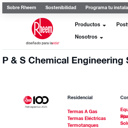
Sobre Rheem
Sostenibilidad
Programa tu instal
Productos
Post
Nosotros
P & S Chemical Engineering S
Residencial
Com
Equ
Termas A Gas
Piscinas Residenciales Y 
Termas Eléctricas
Sol
Termotanques