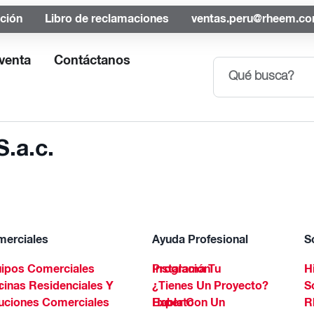
ación
Libro de reclamaciones
ventas.peru@rheem.c
venta
Contáctanos
.a.c.
erciales
Ayuda Profesional
S
ipos Comerciales
Programa Tu Instalación
H
Spa
¿Tienes Un Proyecto?
S
uciones Comerciales
Habla Con Un Experto
R