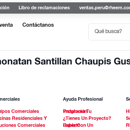
ación
Libro de reclamaciones
ventas.peru@rheem.c
venta
Contáctanos
honatan Santillan Chaupis Gu
erciales
Ayuda Profesional
S
ipos Comerciales
Programa Tu Instalación
H
Spa
¿Tienes Un Proyecto?
S
uciones Comerciales
Habla Con Un Experto
R