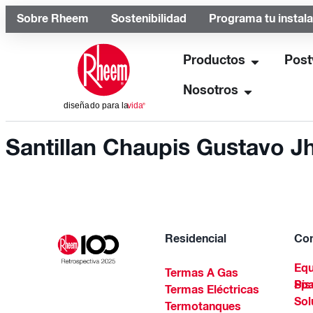
Sobre Rheem
Sostenibilidad
Programa tu instal
Productos
Post
Nosotros
Santillan Chaupis Gustavo J
Residencial
Com
Equ
Termas A Gas
Piscinas Residenciales Y 
Termas Eléctricas
Sol
Termotanques