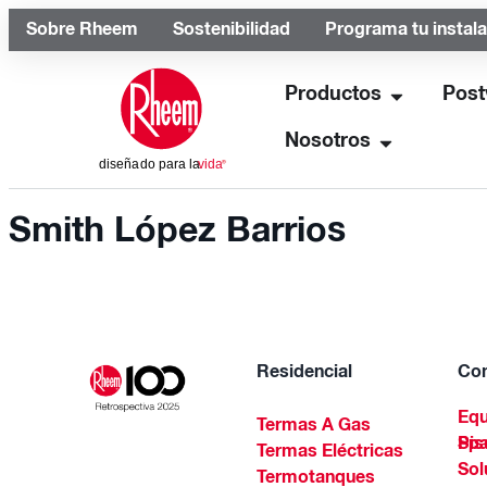
Sobre Rheem
Sostenibilidad
Programa tu instal
Productos
Post
Nosotros
Smith López Barrios
Residencial
Com
Equ
Termas A Gas
Piscinas Residenciales Y 
Termas Eléctricas
Sol
Termotanques