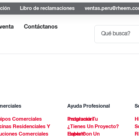
ación
Libro de reclamaciones
ventas.peru@rheem.c
venta
Contáctanos
erciales
Ayuda Profesional
S
ipos Comerciales
Programa Tu Instalación
H
Spa
¿Tienes Un Proyecto?
S
uciones Comerciales
Habla Con Un Experto
R