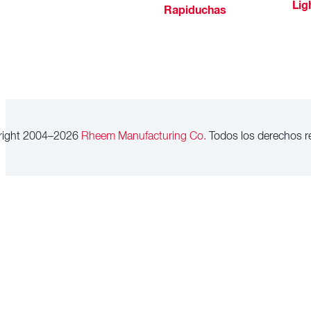
Lig
Rapiduchas
right 2004–2026
Rheem Manufacturing Co.
Todos los derechos r