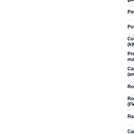
ga
Pe
Po
Co
(k
Pr
má
Ca
(e
Ro
Ro
(F
Ra
Ca