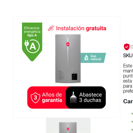
G
SKU
Este
mant
punt
esta 
para
pref
Car