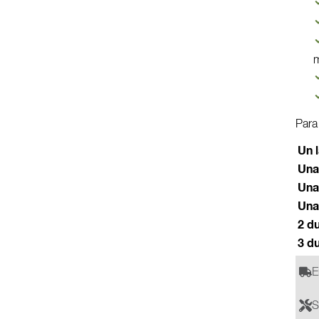
Para
Un 
Una
Una
Una
2 d
3 d
E
S